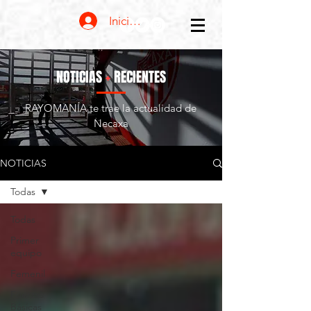
Iniciar sesión
NOTICIAS
+
RECIENTES
RAYOMANÍA te trae la actualidad de
Necaxa
NOTICIAS
Todas
Todas
Primer
equipo
Femenil
Fuerzas
Básicas