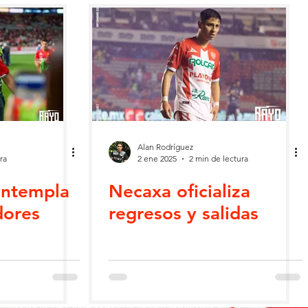
Alan Rodríguez
ra
2 ene 2025
2 min de lectura
ontempla
Necaxa oficializa
dores
regresos y salidas