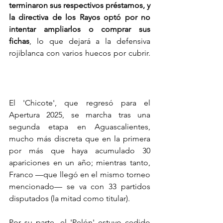
terminaron sus respectivos préstamos, y 
la directiva de los Rayos optó por no 
intentar ampliarlos o comprar sus 
fichas
, lo que dejará a la defensiva 
rojiblanca con varios huecos por cubrir. 
Cristian Calderón, Emilio Lara y Franco Rossano, primeras bajas 
de Necaxa
El 'Chicote', que regresó para el 
Apertura 2025, se marcha tras una 
segunda etapa en Aguascalientes, 
mucho más discreta que en la primera 
por más que haya acumulado 30 
apariciones en un año; mientras tanto, 
Franco —que llegó en el mismo torneo 
mencionado— se va con 33 partidos 
disputados (la mitad como titular). 
Por su parte, el 'Pelón' estuvo cedido 