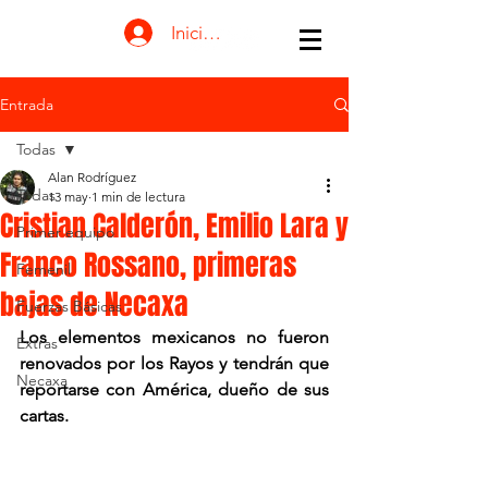
Iniciar sesión
Entrada
Todas
Alan Rodríguez
Todas
13 may
1 min de lectura
Cristian Calderón, Emilio Lara y
Primer equipo
Franco Rossano, primeras
Femenil
bajas de Necaxa
Fuerzas Básicas
Los elementos mexicanos no fueron 
Extras
renovados por los Rayos y tendrán que 
Necaxa
reportarse con América, dueño de sus 
cartas.