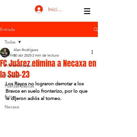
Iniciar sesión
Entrada
Todas
Alan Rodríguez
Todas
30 abr 2025
2 min de lectura
FC Juárez elimina a Necaxa en
Primer equipo
la Sub-23
Femenil
Los Rayos no lograron derrotar a los 
Fuerzas Básicas
Bravos en suelo fronterizo, por lo que 
Extras
le dijeron adiós al torneo.
Necaxa