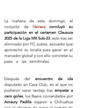
La mañana de este domingo, el 
conjunto de 
Necaxa
 concluyó su 
participación en el certamen Clausura 
2025 de la Liga MX Sub-23
, esto tras ser 
eliminado por FC Juárez, escuadra que 
aprovechó su localía para ganar en el 
marcador global y con ello concretar su 
paso a las semifinales. 
FC Juárez 
elimina a Necaxa en la Sub-23
Después del 
encuentro de ida
disputado en Casa Club, en el que no 
pudieron sacar ventaja tras 
empatar a 
cero goles
, los Rayos comandados por 
Amaury Padilla
 viajaron a Chihuahua 
con el objetivo de ganar el partido de 