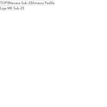
TOP3
Necaxa Sub-23
Amaury Padilla
Liga MX Sub-23
Fuerzas Básicas
Ver todo
Entradas recientes