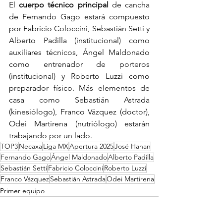
El 
cuerpo técnico principal
 de cancha 
de Fernando Gago estará compuesto 
por Fabricio Coloccini, Sebastián Setti y 
Alberto Padilla (institucional) como 
auxiliares técnicos, Ángel Maldonado 
como entrenador de porteros 
(institucional) y Roberto Luzzi como 
preparador físico. Más elementos de 
casa como Sebastián Astrada 
(kinesiólogo), Franco Vázquez (doctor), 
Odei Martirena (nutriólogo) estarán 
trabajando por un lado.
TOP3
Necaxa
Liga MX
Apertura 2025
José Hanan
Fernando Gago
Ángel Maldonado
Alberto Padilla
Sebastián Setti
Fabricio Coloccini
Roberto Luzzi
Franco Vázquez
Sebastián Astrada
Odei Martirena
Primer equipo