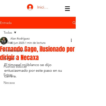
Iniciar sesión
Entrada
Todas
Alan Rodríguez
Todas
20 jun 2025
1 min de lectura
Fernando Gago, ilusionado por
Primer equipo
dirigir a Necaxa
Femenil
El timonel rojiblanco se dijo 
Fuerzas Básicas
entusiasmado por este paso en su 
Extras
carrera. 
Fernando Gago, ilusionado por dirigir a Necaxa
Necaxa