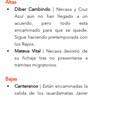
Altas
Diber Cambindo
 | Necaxa y Cruz 
Azul aún no han llegado a un 
acuerdo, pero todo está 
encaminado para que se quede. 
Sigue haciendo pretemporada con 
los Rayos.
Mateus Vital
 | Necaxa desistió de 
su fichaje tras no presentarse a 
trámites migratorios.
Bajas
Canteranos
 | Están encaminadas la 
salida de los guardametas Javier 
Orantes y Santiago López, a FC 
Juárez Sub-23 y Toluca Sub-19, 
respectivamente.
Fernando Arce 
| Se le busca 
acomodo tras no entrar en planes 