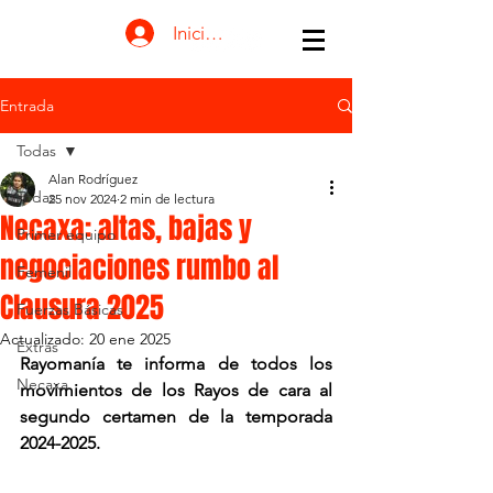
Iniciar sesión
Entrada
Todas
Alan Rodríguez
Todas
25 nov 2024
2 min de lectura
Necaxa: altas, bajas y
Primer equipo
negociaciones rumbo al
Femenil
Clausura 2025
Fuerzas Básicas
Actualizado:
20 ene 2025
Extras
Rayomanía te informa de todos los 
Necaxa
movimientos de los Rayos de cara al 
segundo certamen de la temporada 
2024-2025. 
Necaxa: altas, bajas y 
negociaciones rumbo al Clausura 
2025