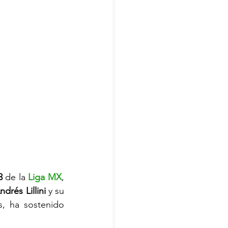
3
 de la 
Liga MX
, 
ndrés Lillini
 y su 
, ha sostenido 