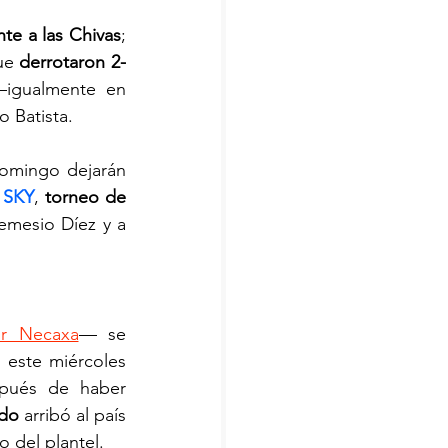
nte a las Chivas
; 
ue 
derrotaron 2-
igualmente en 
 Batista.
domingo dejarán 
 SKY
, 
torneo de 
emesio Díez y a 
por Necaxa
— se 
este miércoles 
spués de haber 
ado
 arribó al país 
o del plantel.