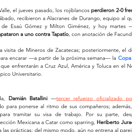
Valle, el jueves pasado, los rojiblancos 
perdieron 2-0 fre
sábado, recibieron a Alacranes de Durango, equipo al q
s de Esaú Gómez y Milton Giménez, y hoy martes —
pataron a uno contra Tapatío
, con anotación de Facundo
 la visita de Mineros de Zacatecas; posteriormente, el 
 para encarar —a partir de la próxima semana— la 
Copa
 que enfrentarán a Cruz Azul, América y Toluca en el N
pico Universitario.
a, 
Damián Batallini
 —
tercer refuerzo oficializado 
o para ponerse al ritmo de sus compañeros; además, 
para tramitar su visa de trabajo. Por su parte, de
ección Mexicana a Catar como sparring, 
Heriberto Jur
a las prácticas; del mismo modo, aún no entrena al parej