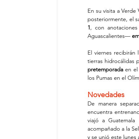
En su visita a Verde 
posteriormente, el 
1
, con anotacione
Aguascalientes— 
em
El viernes recibirán
tierras hidrocálidas
pretemporada
 en el
los Pumas en el Olím
Novedades
De manera separad
encuentra entrenand
viajó a Guatemala 
acompañado a la Sel
y se unió este lunes 