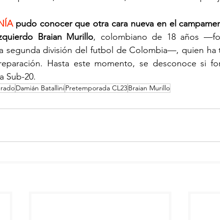
NÍA
 pudo conocer que otra cara nueva en el campament
izquierdo Braian Murillo
, colombiano de 18 años —fo
a segunda división del futbol de Colombia—, quien ha t
reparación. Hasta este momento, se desconoce si for
a Sub-20.
urado
Damián Batallini
Pretemporada CL23
Braian Murillo