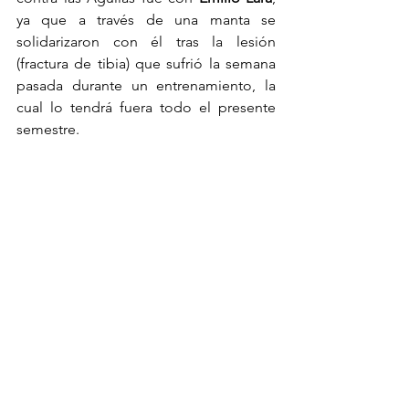
ya que a través de una manta se 
solidarizaron con él tras la lesión 
(fractura de tibia) que sufrió la semana 
pasada durante un entrenamiento, la 
cual lo tendrá fuera todo el presente 
semestre.
TOP3
Necaxa
Diber Cambindo
Agustín Palavecino
Primer equipo