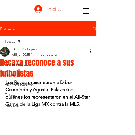
Iniciar sesión
Entrada
Todas
Alan Rodríguez
Todas
28 jul 2025
1 min de lectura
Necaxa reconoce a sus
Primer equipo
futbolistas
Femenil
Los Rayos presumieron a Diber 
Fuerzas Básicas
Cambindo y Agustín Palavecino, 
Extras
quienes los representaron en el All-Star 
Game de la Liga MX contra la MLS
. 
Necaxa
Necaxa reconoce a sus futbolistas