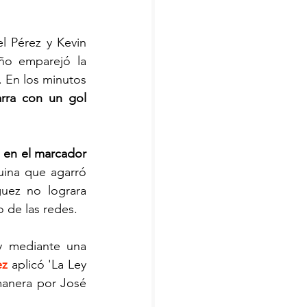
l Pérez y Kevin 
o emparejó la 
 En los minutos 
rra con un gol 
 en el marcador 
ina que agarró 
uez no lograra 
o de las redes.
 mediante una 
ez
 aplicó 'La Ley 
manera por José 