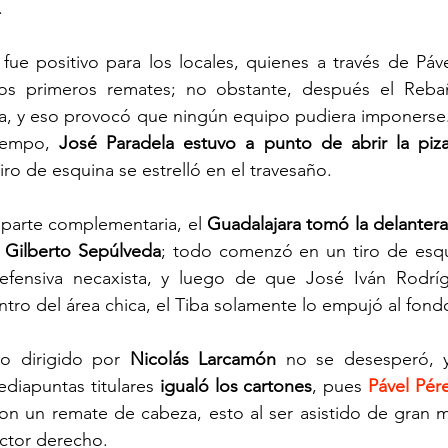
 
Necaxa remonta ante Chivas
o fue positivo para los locales, quienes a través de Páve
os primeros remates; no obstante, después el Rebañ
ta, y eso provocó que ningún equipo pudiera imponerse.
tiempo, 
José Paradela estuvo a punto de abrir la piza
tiro de esquina se estrelló en el travesaño.
parte complementaria, el 
Guadalajara tomó la delantera
 Gilberto Sepúlveda
; todo comenzó en un tiro de esqu
efensiva necaxista, y luego de que José Iván Rodríg
ntro del área chica, el Tiba solamente lo empujó al fond
o dirigido por 
Nicolás Larcamón
 no se desesperó, y
diapuntas titulares 
igualó los cartones
, pues 
Pável Pér
con un remate de cabeza, esto al ser asistido de gran 
ector derecho.