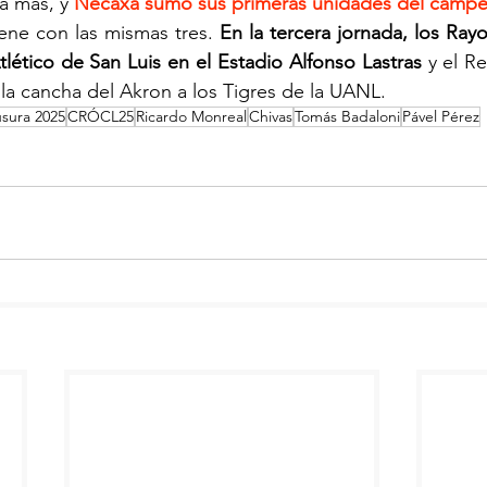
 más, y 
Necaxa sumó sus primeras unidades del camp
ene con las mismas tres. 
En la tercera jornada, los Rayo
tlético de San Luis en el Estadio Alfonso Lastras
 y el Re
la cancha del Akron a los Tigres de la UANL.
usura 2025
CRÓCL25
Ricardo Monreal
Chivas
Tomás Badaloni
Pável Pérez