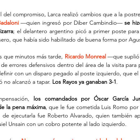
l del compromiso, Larca realizó cambios que a la postre 
adaloni
 —quien ingresó por Diber Cambindio— 
se hiz
izarra
; el delantero argentino picó a primer poste para 
sero, que había sido habilitado de buena forma por Agus
s que minutos más tarde, 
Ricardo Monreal
 —que suplió 
e errores defensivos dentro del área de la visita para pi
 definir con un disparo pegado al poste izquierdo, que el
ó no alcanzó a tapar. 
Los Rayos ya ganaban 3-1
.
pensación, 
los comandados por Óscar García Juny
 de la pena máxima
, que le fue cometida Luis Romo por 
 de ejecutarla fue Roberto Alvarado, quien también apl
uiel Unsain con un cobro potente al lado izquierdo.