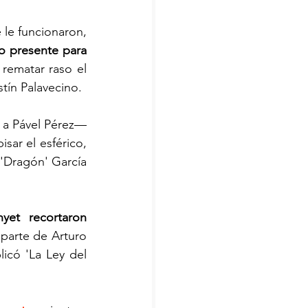
le funcionaron, 
o presente para 
rematar raso el 
tín Palavecino.
a Pável Pérez— 
sar el esférico, 
 'Dragón' García 
et recortaron 
parte de Arturo 
icó 'La Ley del 