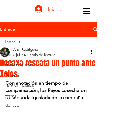
Iniciar sesión
Entrada
Todas
Alan Rodríguez
Todas
8 jul 2023
3 min de lectura
Necaxa rescata un punto ante
Primer equipo
Xolos
Femenil
Con anotación en tiempo de 
Fuerzas Básicas
compensación, los Rayos cosecharon 
Extras
su segunda igualada de la campaña.
Necaxa