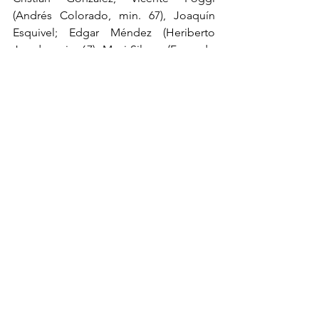
(Andrés Colorado, min. 67), Joaquín 
Esquivel; Edgar Méndez (Heriberto 
Jurado, min. 67), Maxi Silvera (Facundo 
Batista, min. 45) y Brayan Garnica (Misael 
Domínguez, min. 67). DT: 
Rafael 
Dudamel
.
Tijuana
 | Jesús Corona; Jesús Vega 
(Abraham Flores, min. 67), Nicolás Díaz, 
Kevin Balanta, Diego Barbosa; Silvio 
Martínez (Iván Tona, min. 78), Fernando 
Madrigal (Kevin Castañeda, min. 67), 
Christian Rivera, Lucas Rodríguez (Rafael 
Fernández, min. 78); Alexis Canelo y 
Carlos González (Braian Romero, min. 
88). DT: 
Miguel Herrera
.
Árbitro 
| 
Oscar Mejía
. Amonestó a 
Fernando Madrigal (min. 14), Joaquín 
Esquivel (min. 23), Edgar Méndez (min. 