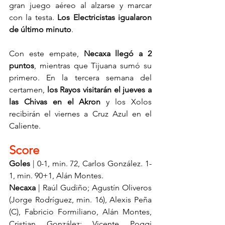
gran juego aéreo al alzarse y marcar 
con la testa. 
Los Electricistas igualaron 
de último minuto
.
Con este empate, 
Necaxa llegó a 2 
puntos
, mientras que Tijuana sumó su 
primero. En la tercera semana del 
certamen, 
los Rayos visitarán el jueves a 
las Chivas en el Akron
 y los Xolos 
recibirán el viernes a Cruz Azul en el 
Caliente.
Score
Goles 
| 0-1, min. 72, Carlos González. 1-
1, min. 90+1, Alán Montes.
Necaxa
 | Raúl Gudiño; Agustín Oliveros 
(Jorge Rodríguez, min. 16), Alexis Peña 
(C), Fabricio Formiliano, Alán Montes, 
Cristian González; Vicente Poggi 