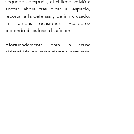
segundos después, el chileno volvió a 
anotar, ahora tras picar al espacio, 
recortar a la defensa y definir cruzado. 
En ambas ocasiones, «celebró» 
pidiendo disculpas a la afición.
Afortunadamente para la causa 
hidrocálida, no hubo tiempo para más, 
y 
todo quedó 3-2
. Con esta victoria, 
Necaxa llegó a 17 unidades y no bajará 
de la octava posición esta jornada
; la 
próxima semana, habrá fecha doble: el 
martes visitará a
 Santos
 (cuarto lugar) y 
el sábado recibirá al 
América
 (líder 
general).
TOP3
Necaxa
Liga MX
Apertura 2022
León
Facundo Batista
Milton Giménez
Primer equipo