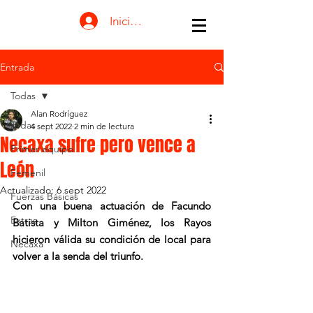
Iniciar sesión
Entrada
Todas
Alan Rodríguez
Todas
4 sept 2022
2 min de lectura
Necaxa sufre pero vence a
Primer equipo
León
Femenil
Actualizado:
6 sept 2022
Fuerzas Básicas
Con una buena actuación de Facundo 
Extras
Batista y Milton Giménez, los Rayos 
hicieron válida su condición de local para 
Necaxa
volver a la senda del triunfo.