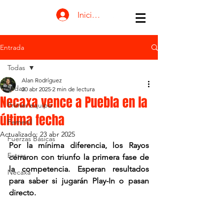
Iniciar sesión
Entrada
Todas
Alan Rodríguez
Todas
20 abr 2025
2 min de lectura
Necaxa vence a Puebla en la
Primer equipo
última fecha
Femenil
Actualizado:
23 abr 2025
Fuerzas Básicas
Por la mínima diferencia, los Rayos 
Extras
cerraron con triunfo la primera fase de 
la competencia. Esperan resultados 
Necaxa
para saber si jugarán Play-In o pasan 
directo.