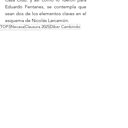
Eduardo Fentanes, se contempla que 
sean dos de los elementos claves en el 
esquema de Nicolás Larcamón.
TOP3
Necaxa
Clausura 2025
Diber Cambindo
José Paradela
MTCL25
Primer equipo
Ver todo
Entradas recientes