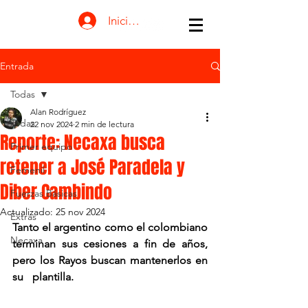
Iniciar sesión
Entrada
Todas
Alan Rodríguez
Todas
22 nov 2024
2 min de lectura
Reporte: Necaxa busca
Primer equipo
retener a José Paradela y
Femenil
Diber Cambindo
Fuerzas Básicas
Actualizado:
25 nov 2024
Extras
Tanto el argentino como el colombiano 
Necaxa
terminan sus cesiones a fin de años, 
pero los Rayos buscan mantenerlos en 
su plantilla. 
Reporte: Necaxa busca 
retener a José Paradela y Diber 