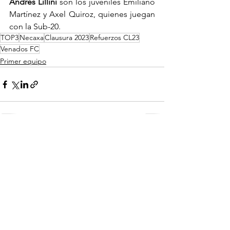
Andrés Lillini 
son los juveniles Emiliano 
Martínez y Axel Quiroz, quienes juegan 
con la Sub-20.
TOP3
Necaxa
Clausura 2023
Refuerzos CL23
Venados FC
Primer equipo
Ver todo
Entradas recientes