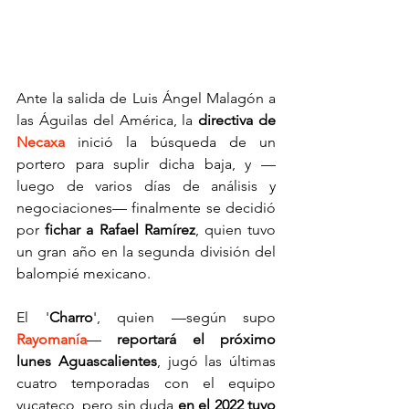
Ante la salida de Luis Ángel Malagón a 
las Águilas del América, la 
directiva de 
Necaxa
inició la búsqueda de un 
portero para suplir dicha baja, y —
luego de varios días de análisis y 
negociaciones— finalmente se decidió 
por 
fichar a Rafael Ramírez
, quien tuvo 
un gran año en la segunda división del 
balompié mexicano.
El '
Charro
', quien —según supo 
Rayomanía
— 
reportará el próximo 
lunes Aguascalientes
, jugó las últimas 
cuatro temporadas con el equipo 
yucateco, pero sin duda 
en el 2022 tuvo 