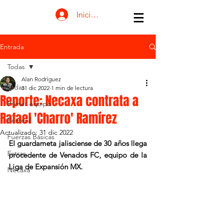
Iniciar sesión
Entrada
Todas
Alan Rodríguez
Todas
31 dic 2022
1 min de lectura
Reporte: Necaxa contrata a
Primer equipo
Rafael 'Charro' Ramírez
Femenil
Actualizado:
31 dic 2022
Fuerzas Básicas
El guardameta jalisciense de 30 años llega 
Extras
procedente de Venados FC, equipo de la 
Liga de Expansión MX.
Necaxa