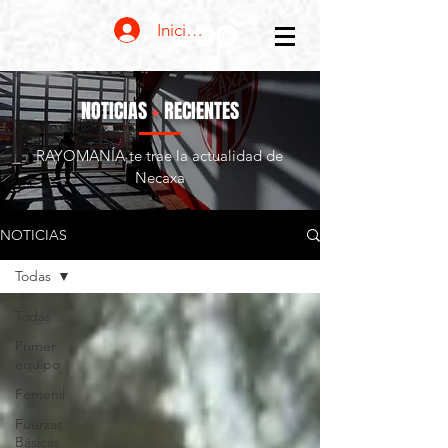
Iniciar sesión
NOTICIAS
+
RECIENTES
RAYOMANÍA te trae la actualidad de
Necaxa
NOTICIAS
Todas
Todas
Primer
equipo
Femenil
Fuerzas
Básicas