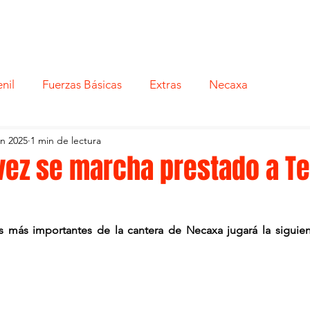
nil
Fuerzas Básicas
Extras
Necaxa
un 2025
1 min de lectura
vez se marcha prestado a Te
 más importantes de la cantera de Necaxa jugará la siguie
Chávez se marcha prestado a Tepatitlán FC