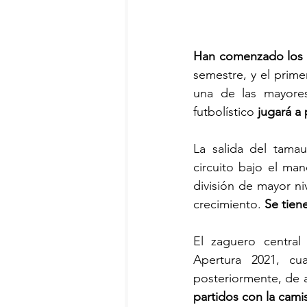
Han comenzado los m
semestre, y el prim
una de las mayores
futbolístico
 jugará a
La salida del tama
circuito bajo el m
división de mayor ni
crecimiento. 
Se tien
El zaguero central
Apertura 2021, cu
posteriormente, de a
partidos con la camis