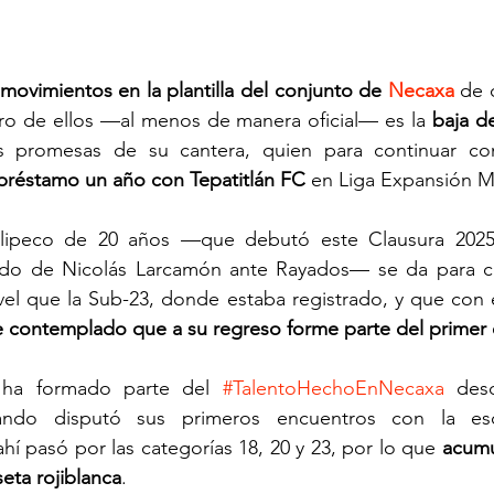
ovimientos en la plantilla del conjunto de 
Necaxa
 de 
ero de ellos —al menos de manera oficial— es la 
baja d
 promesas de su cantera, quien para continuar con 
 préstamo un año con Tepatitlán FC 
en Liga Expansión M
ulipeco de 20 años —que debutó este Clausura 2025
ando de Nicolás Larcamón ante Rayados— se da para c
vel que la Sub-23, donde estaba registrado, y que con e
e contemplado que a su regreso forme parte del primer
 ha formado parte del 
#TalentoHechoEnNecaxa
 desd
ando disputó sus primeros encuentros con la esc
hí pasó por las categorías 18, 20 y 23, por lo que 
acumu
eta rojiblanca
.