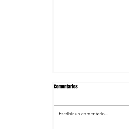
Comentarios
Escribir un comentario...
Voit volverá a vestir a Necaxa