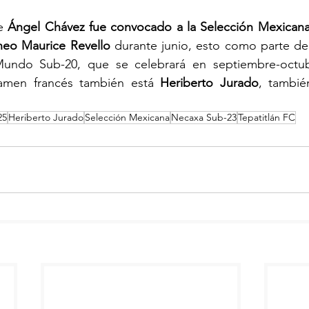
e 
Ángel Chávez fue convocado a la Selección Mexican
neo Maurice Revello
 durante junio, esto como parte de
undo Sub-20, que se celebrará en septiembre-octubr
tamen francés también está 
Heriberto Jurado
, tambié
25
Heriberto Jurado
Selección Mexicana
Necaxa Sub-23
Tepatitlán FC