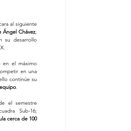
cara al siguiente 
e Ángel Chávez
, 
su desarrollo 
X.
 en el máximo 
ompetir en una 
llo continúe su 
 equipo
.
e el semestre 
uadra Sub-16; 
la cerca de 100 