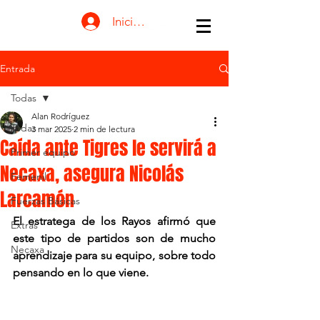
Iniciar sesión
Entrada
Todas
Alan Rodríguez
Todas
3 mar 2025
2 min de lectura
Caída ante Tigres le servirá a
Primer equipo
Necaxa, asegura Nicolás
Femenil
Larcamón
Fuerzas Básicas
El estratega de los Rayos afirmó que 
Extras
este tipo de partidos son de mucho 
Necaxa
aprendizaje para su equipo, sobre todo 
pensando en lo que viene.