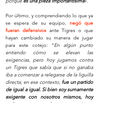
porque 
es una pieza importantísima
».
Por último, y comprendiendo lo que ya 
se espera de su equipo, 
negó que 
fueran defensivos 
ante Tigres o que 
hayan cambiado su manera de jugar 
para este cotejo: “
En algún punto 
entiendo cómo se elevan las 
exigencias, pero hoy jugamos contra 
un Tigres que sabía que si no ganaba 
iba a comenzar a relegarse de la liguilla 
directa; en ese contexto, 
fue un partido 
de igual a igual. Si bien soy sumamente 
exigente con nosotros mismos, hoy 
realmente me quedo con sensaciones 
de valorar lo positivo
”.
TOP3
Necaxa
Liga MX
Clausura 2025
Nicolás Larcamón
Agustín Oliveros
Reacciones CL25
CL25 Necaxa 1-2 Tigres