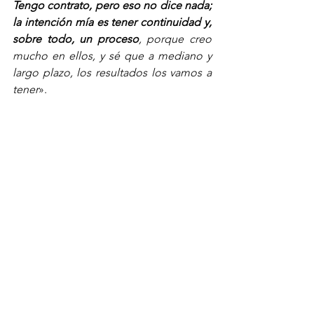
Tengo contrato, pero eso no dice nada; 
la intención mía es tener continuidad y, 
sobre todo, un proceso
, porque creo 
mucho en ellos, y sé que a mediano y 
largo plazo, los resultados los vamos a 
tener
».
TOP3
Necaxa
Liga MX
Apertura 2022
Jaime Lozano
Primer equipo
Ver todo
Entradas recientes