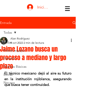
Iniciar sesión
Entrada
Todas
Alan Rodríguez
Todas
9 oct 2022
2 min de lectura
Jaime Lozano busca un
Primer equipo
proceso a mediano y largo
Femenil
plazo
Fuerzas Básicas
El técnico mexicano dejó al aire su futuro 
Extras
en la institución rojiblanca, asegurando 
Necaxa
que busca tener continuidad.