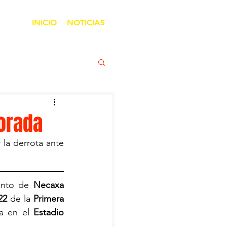
INICIO
NOTICIAS
orada
la derrota ante 
unto de 
Necaxa 
22
 de la 
Primera 
a en el 
Estadio 