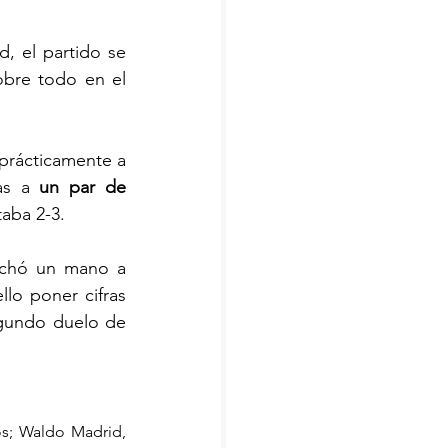
, el partido se 
bre todo en el 
prácticamente a 
as a 
un par de 
taba 2-3.
chó un mano a 
lo poner cifras 
gundo duelo de 
os; Waldo Madrid, 