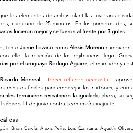
ue los elementos de ambas plantillas tuvieran actividad
pos, cada uno de 25 minutos. En los primeros dos, so
canos lucieron mejor y se fueron al frente por 3 goles
.
o, tanto 
Jaime Lozano
 como 
Alexis Moreno
 cambiaron 
on ello, la reacción de los rojiblancos llegó. Graci
idas por el uruguayo Rodrigo Aguirre
, el marcador ya es
Ricardo Monreal
 —
tercer refuerzo necaxista
— aprove
 minutos finales para emparejar los cartones, y con el
locales terminaron rescatando la igualada; 
ahora, su se
l sábado 11 de junio contra León en Guanajuato.
cálidas
ón; Brian García, Alexis Peña, Luis Quintana, Agustín Oliver