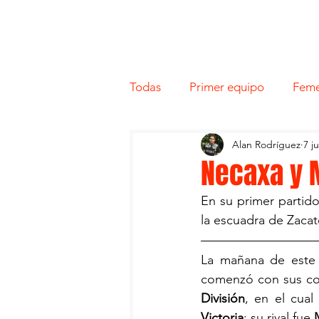
Todas
Primer equipo
Feme
Alan Rodríguez
7 j
Necaxa y 
En su primer partido
la escuadra de Zacat
La mañana de este l
comenzó con sus co
División
, en el cual
Victoria
; su rival fue 