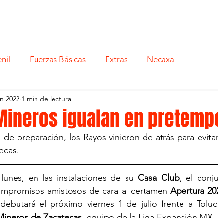
nil
Fuerzas Básicas
Extras
Necaxa
un 2022
1 min de lectura
Mineros igualan en pretemp
 de preparación, los Rayos vinieron de atrás para evitar 
ecas.
unes, en las instalaciones de su 
Casa Club
, el conj
mpromisos amistosos de cara al certamen 
Apertura 20
 debutará el próximo viernes 1 de julio frente a Toluc
Mineros de Zacatecas
, equipo de la Liga Expansión MX.