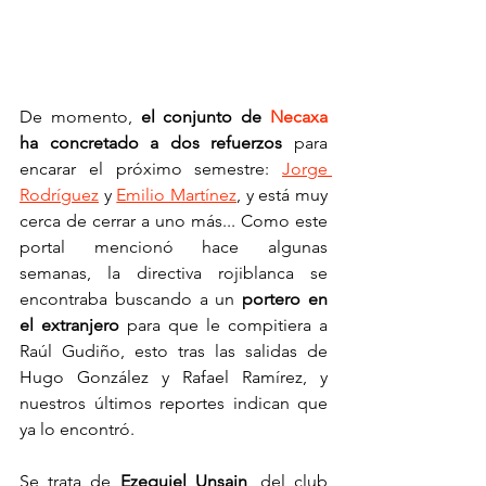
De momento, 
el conjunto de
 Necaxa
ha concretado a dos refuerzos
 para 
encarar el próximo semestre: 
Jorge 
Rodríguez
 y 
Emilio Martínez
, y está muy 
cerca de cerrar a uno más... Como este 
portal mencionó hace algunas 
semanas, la directiva rojiblanca se 
encontraba buscando a un 
portero en 
el extranjero
 para que le compitiera a 
Raúl Gudiño, esto tras las salidas de 
Hugo González y Rafael Ramírez, y 
nuestros últimos reportes indican que 
ya lo encontró.
Se trata de 
Ezequiel Unsain
, del club 