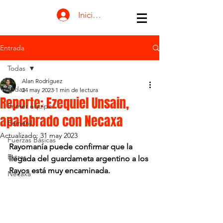
Iniciar sesión
Entrada
Todas
Alan Rodríguez
Todas
24 may 2023
1 min de lectura
Reporte: Ezequiel Unsain,
Primer equipo
apalabrado con Necaxa
Femenil
Actualizado:
31 may 2023
Fuerzas Básicas
Rayomanía puede confirmar que la 
Extras
llegada del guardameta argentino a los 
Rayos está muy encaminada.
Necaxa