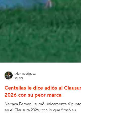
Alan Rodríguez
26 abr
Centellas le dice adiós al Clausura