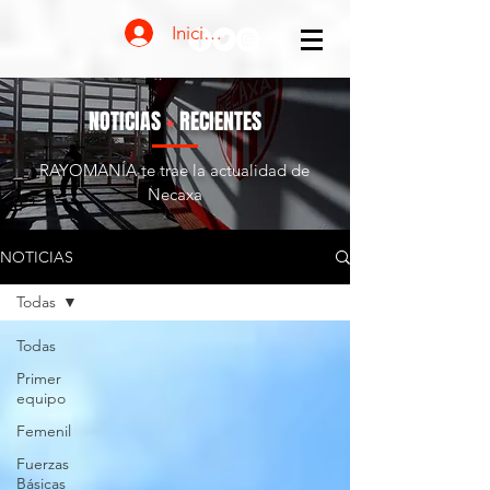
Iniciar sesión
NOTICIAS
+
RECIENTES
RAYOMANÍA te trae la actualidad de
Necaxa
NOTICIAS
Todas
Todas
Primer
equipo
Femenil
Fuerzas
Básicas