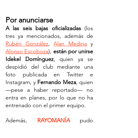
Por anunciarse
A las seis bajas oficializadas
 (los 
tres ya mencionados, además de 
Rubén González
, 
Alan Medina
 y 
Alonso Escoboza
), 
están por unirse 
Idekel Domínguez
, quien ya se 
despidió del club mediante una 
foto publicada en Twitter e 
Instagram, y
 Fernando Meza
, quien 
—pese a haber reportado— no 
entra en planes, por lo que no ha 
entrenado con el primer equipo.
Además, 
RAYOMANÍA
 pudo 
confirmar que no está totalmente 
descartada la salida de algún otro 