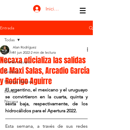
Iniciar sesión
Entrada
Todas
Alan Rodríguez
Todas
11 jun 2022
2 min de lectura
Necaxa oficializa las salidas
Primer equipo
de Maxi Salas, Arcadio García
Femenil
y Rodrigo Aguirre
Fuerzas Básicas
El argentino, el mexicano y el uruguayo 
Extras
se convirtieron en la cuarta, quinta y 
Necaxa
sexta baja, respectivamente, de los 
hidrocálidos para el Apertura 2022.
Esta semana, a través de sus redes 